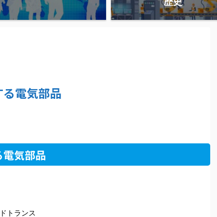
歴史
する電気部品
る電気部品
ドトランス