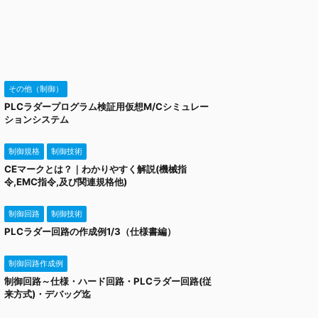
その他（制御）
PLCラダープログラム検証用仮想M/Cシミュレー
ションシステム
制御規格
制御技術
CEマークとは？｜わかりやすく解説(機械指
令,EMC指令,及び関連規格他)
制御回路
制御技術
PLCラダー回路の作成例1/3（仕様書編）
制御回路作成例
制御回路～仕様・ハード回路・PLCラダー回路(従
来方式)・デバッグ迄