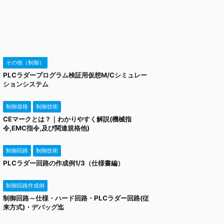
その他（制御）
PLCラダープログラム検証用仮想M/Cシミュレー
ションシステム
制御規格
制御技術
CEマークとは？｜わかりやすく解説(機械指
令,EMC指令,及び関連規格他)
制御回路
制御技術
PLCラダー回路の作成例1/3（仕様書編）
制御回路作成例
制御回路～仕様・ハード回路・PLCラダー回路(従
来方式)・デバッグ迄