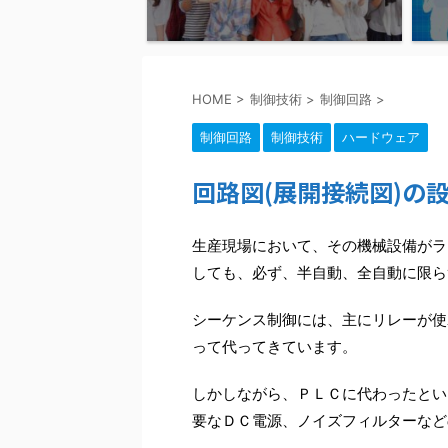
HOME
>
制御技術
>
制御回路
>
制御回路
制御技術
ハードウェア
回路図(展開接続図)の
生産現場において、その機械設備がラ
しても、必ず、半自動、全自動に限ら
シーケンス制御には、主にリレーが使
って代ってきています。
しかしながら、ＰＬＣに代わったとい
要なＤＣ電源、ノイズフィルターなど